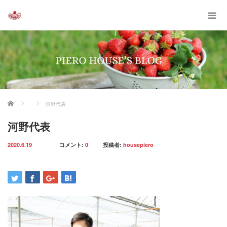
ホーム
河野代表
河野代表
2020.6.19
コメント:
0
投稿者:
housepiero